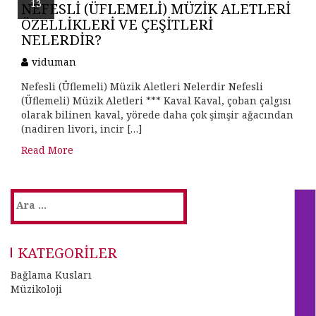
13
NEFESLI (ÜFLEMELI) MÜZIK ALETLERI
ÖZELLIKLERI VE ÇEŞITLERI
NELERDIR?
viduman
Nefesli (Üflemeli) Müzik Aletleri Nelerdir Nefesli
(Üflemeli) Müzik Aletleri *** Kaval Kaval, çoban çalgısı
olarak bilinen kaval, yörede daha çok şimşir ağacından
(nadiren livori, incir […]
Read More
Arama:
KATEGORILER
Bağlama Kusları
Müzikoloji