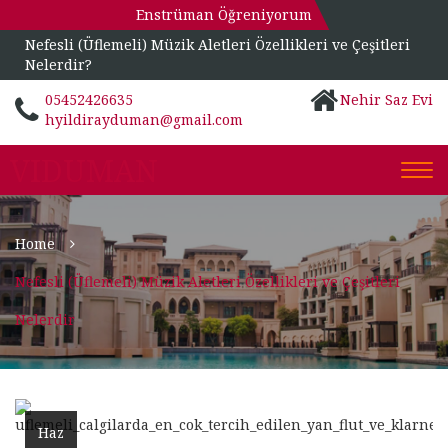
Enstrüman Öğreniyorum
Nefesli (Üflemeli) Müzik Aletleri Özellikleri ve Çeşitleri
Nelerdir?
05452426635
Nehir Saz Evi
hyildirayduman@gmail.com
VIDUMAN
Togg
navi
Home
Nefesli (Üflemeli) Müzik Aletleri Özellikleri ve Çeşitleri
Nelerdir
Haz